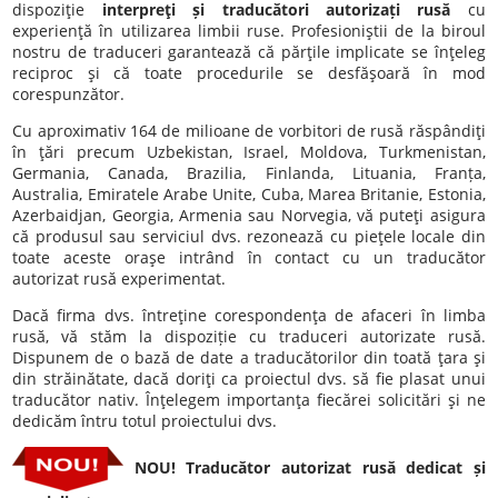
dispoziţie
interpreţi și traducători autorizați rusă
cu
experienţă în utilizarea limbii ruse. Profesioniştii de la biroul
nostru de traduceri garantează că părţile implicate se înţeleg
reciproc şi că toate procedurile se desfăşoară în mod
corespunzător.
Cu aproximativ 164 de milioane de vorbitori de rusă răspândiţi
în ţări precum Uzbekistan, Israel, Moldova, Turkmenistan,
Germania, Canada, Brazilia, Finlanda, Lituania, Franța,
Australia, Emiratele Arabe Unite, Cuba, Marea Britanie, Estonia,
Azerbaidjan, Georgia, Armenia sau Norvegia, vă puteţi asigura
că produsul sau serviciul dvs. rezonează cu pieţele locale din
toate aceste oraşe intrând în contact cu un traducător
autorizat rusă experimentat.
Dacă firma dvs. întreţine corespondenţa de afaceri în limba
rusă, vă stăm la dispoziție cu traduceri autorizate rusă.
Dispunem de o bază de date a traducătorilor din toată ţara şi
din străinătate, dacă doriţi ca proiectul dvs. să fie plasat unui
traducător nativ. Înţelegem importanţa fiecărei solicitări şi ne
dedicăm întru totul proiectului dvs.
NOU! Traducător autorizat rusă dedicat și