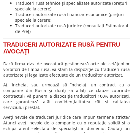
Traduceri rusă tehnice și specializate autorizate (prețuri
speciale la cerere)
Traduceri autorizate rusă financiar-economice (prețuri
speciale la cerere)
Traduceri autorizate rusă juridice (consultați Estimatorul
de Preț)
TRADUCERI AUTORIZATE RUSĂ PENTRU
AVOCAŢI
Dacă firma dvs. de avocatură gestionează acte ale cetăţenilor
vorbitori de limba rusă, vă stăm la dispoziţie cu traduceri rusă
autorizate şi legalizate efectuate de un traducător autorizat.
Aţi încheiat sau urmează să încheiaţi un contract cu o
companie din Rusia şi doriţi să aflaţi ce clauze cuprinde
contractul? Vă punem la dispoziție traducători 100% autorizați,
care garantează atât confidenţialitatea cât şi calitatea
serviciului prestat.
Aveţi nevoie de traduceri juridice care impun termene stricte?
Atunci aveţi nevoie de o companie cu o reputaţie solidă şi o
echipă atent selectată de specialişti în domeniu. Căutaţi un