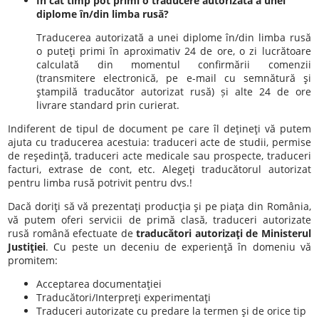
În cât timp pot primi o traducere autorizată a unei
diplome în/din limba rusă?
Traducerea autorizată a unei diplome în/din limba rusă
o puteţi primi în aproximativ 24 de ore, o zi lucrătoare
calculată din momentul confirmării comenzii
(transmitere electronică, pe e-mail cu semnătură şi
ştampilă traducător autorizat rusă) și alte 24 de ore
livrare standard prin curierat.
Indiferent de tipul de document pe care îl deţineţi vă putem
ajuta cu traducerea acestuia: traduceri acte de studii, permise
de reşedinţă, traduceri acte medicale sau prospecte, traduceri
facturi, extrase de cont, etc. Alegeţi traducătorul autorizat
pentru limba rusă potrivit pentru dvs.!
Dacă doriţi să vă prezentaţi producţia şi pe piaţa din România,
vă putem oferi servicii de primă clasă, traduceri autorizate
rusă română efectuate de
traducători autorizaţi de Ministerul
Justiţiei
. Cu peste un deceniu de experienţă în domeniu vă
promitem:
Acceptarea documentaţiei
Traducători/Interpreţi experimentaţi
Traduceri autorizate cu predare la termen şi de orice tip