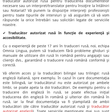
traducator autorizat rusă pentru traducerea documentelor
necesare sau un interpret/translator pentru însoţire la întâlniri
sau Notariat? Vă punem la dispoziţie interpreţi profesionişti
pentru toate tipurile de interviuri şi vă asigurăm că vă vom
răspunde la orice întrebări sau solicitări legate de serviciile
noastre.
✔
Traducător autorizat rusă în funcţie de experienţă şi
accesibilitate.
Cu o experienţă de peste 17 ani în traduceri rusă, noi, echipa
Omnia Lingua, putem să traducem fără probleme ghiduri şi
manuale de utilizare din rusă în română pentru angajaţii sau
clienţii dvs., garantând o traducere rusă română conformă şi
corectă.
Vă oferim acces şi la traducători bilingvi sau trilingvi: rusă
engleză italiană, spre exemplu. În cazul în care documentaţia
este bilingvă, iar traducătorul nu este autorizat pe ambele
limbi, se poate apela la doi traducători. De exemplu pentru o
traducere din engleză în rusă, se poate efectua iniţial
traducerea din engleză în română şi ulterior din română în
rusă, iar la final documentaţia va fi ştampilată de ambii
traducători (de către traducător autorizat rusă şi
traducător
autorizat engleză
). Toate serviciile menţionate mai sus sunt