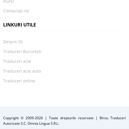
RGPD
Contactaţi-ne
LINKURI UTILE
Despre OL
Traduceri București
Traduceri acte
Traduceri acte auto
Traduceri online
Copyright © 2009
-2026 | Toate drepturile rezervate | Birou Traduceri
Autorizate S.C. Omnia Lingua S.R.L.