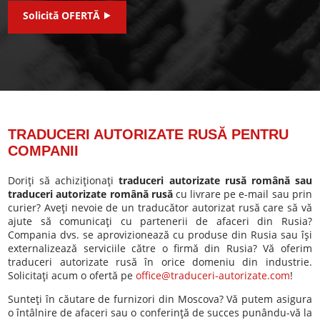
Solicită OFERTĂ ⯈
TRADUCERI AUTORIZATE RUSĂ PENTRU
COMPANII
Doriţi să achiziţionaţi
traduceri autorizate rusă română sau
traduceri autorizate română rusă
cu livrare pe e-mail sau prin
curier? Aveţi nevoie de un traducător autorizat rusă care să vă
ajute să comunicaţi cu partenerii de afaceri din Rusia?
Compania dvs. se aprovizionează cu produse din Rusia sau îşi
externalizează serviciile către o firmă din Rusia? Vă oferim
traduceri autorizate rusă în orice domeniu din industrie.
Solicitaţi acum o ofertă pe
office@traduceri-autorizate.com
!
Sunteţi în căutare de furnizori din Moscova? Vă putem asigura
o întâlnire de afaceri sau o conferinţă de succes punându-vă la