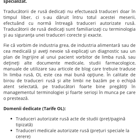
specializat.
Traducătorii de rusă dedicați nu efectuează traduceri doar în
timpul liber, ci s-au dăruit întru totul acestei meserii,
efectuând cu normă întreagă traduceri autorizate rusă.
Traducătorii de rusă dedicaţi sunt familiarizaţi cu terminologia
şi au siguranţa unei traduceri corecte şi exacte.
Fie că vorbim de industria grea, de industria alimentară sau de
cea medicală şi aveţi nevoie să explicaţi un diagnostic sau un
plan de îngrijire al unui pacient vorbitor de limba rusă, sau
deţineţi alte documente medicale, studii farmacologice,
manuale de utilizare sau articole de blog care trebuie traduse
în limba rusă, OL este cea mai bună opţiune. În calitate de
birou de traduceri rusă şi alte limbi ne bazăm pe o echipă
atent selectată, pe traducători foarte bine pregătiţi în
managementul terminologiei şi foarte serioşi în munca pe care
o prestează.
Domenii dedicate (Tarife OL):
Traduceri autorizate rusă acte de studii (preț/pagină
tipizată)
Traduceri medicale autorizate rusă (prețuri speciale la
cerere)