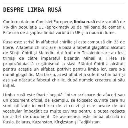
DESPRE LIMBA RUSĂ
Conform datelor Comisiei Europene,
limba rusă
este vorbită de
7% din populaţia UE (aproximativ 30 de milioane de oameni).
Este cea de-a şaptea limbă vorbită în UE şi a noua în lume.
Rusa este scrisă în alfabetul chirilic şi este compusă din 33 de
litere. Alfabetul chiliric are la bază alfabetul glagolitic alcătuit
de Sfinţii Chiril şi Metodiu, doi fraţi din Tesalonic care au fost
trimişi de către împăratul bizantin Mihail al III-lea să
propovăduiască creştinismul la slavi. Sfântul Chiril a alcătuit
pentru aceştia un alfabet, potrivit pentru limba lor, care s-a
numit glagolitic. Mai târziu, acest alfabet a suferit schimbări şi
aşa s-a născut alfabetul chirilic, după numele creatorului său
iniţial.
Limba rusă este foarte bogată. Într-o scrisoare de afaceri sau
un document oficial, de exemplu, se folosesc cuvinte care nu
sunt utilizate în vorbirea de zi cu zi şi este nevoie de un
vocabular îmbogăţit cu multe cuvinte pentru a putea redacta
un astfel de document. De asemenea, este limbă oficială în
Rusia, Belarus, Kazahstan, Kîrgîzstan şi Tadjikistan.