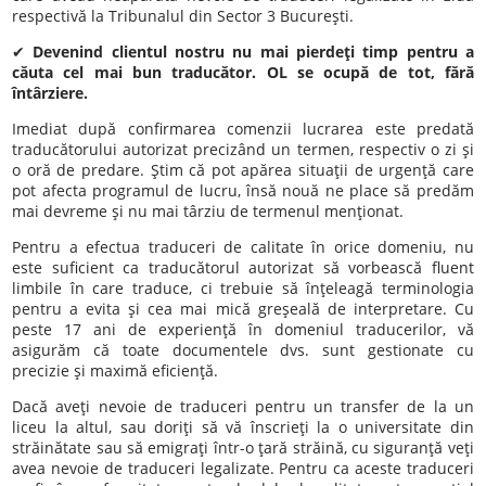
respectivă la Tribunalul din Sector 3 Bucureşti.
✔
Devenind clientul nostru nu mai pierdeţi timp pentru a
căuta cel mai bun traducător. OL se ocupă de tot, fără
întârziere.
Imediat după confirmarea comenzii lucrarea este predată
traducătorului autorizat precizând un termen, respectiv o zi şi
o oră de predare. Ştim că pot apărea situaţii de urgenţă care
pot afecta programul de lucru, însă nouă ne place să predăm
mai devreme şi nu mai târziu de termenul menţionat.
Pentru a efectua traduceri de calitate în orice domeniu, nu
este suficient ca traducătorul autorizat să vorbească fluent
limbile în care traduce, ci trebuie să înţeleagă terminologia
pentru a evita şi cea mai mică greşeală de interpretare. Cu
peste 17 ani de experienţă în domeniul traducerilor, vă
asigurăm că toate documentele dvs. sunt gestionate cu
precizie şi maximă eficienţă.
Dacă aveţi nevoie de traduceri pentru un transfer de la un
liceu la altul, sau doriţi să vă înscrieţi la o universitate din
străinătate sau să emigraţi într-o ţară străină, cu siguranţă veţi
avea nevoie de traduceri legalizate. Pentru ca aceste traduceri