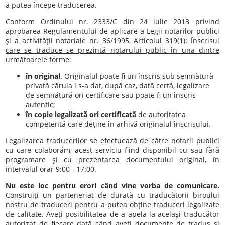
a putea începe traducerea.
Conform Ordinului nr. 2333/C din 24 iulie 2013 privind
aprobarea Regulamentului de aplicare a Legii notarilor publici
şi a activităţii notariale nr. 36/1995, Articolul 319(1):
Înscrisul
care se traduce se prezintă notarului public în una dintre
următoarele forme:
în original
. Originalul poate fi un înscris sub semnătură
privată căruia i s-a dat, după caz, dată certă, legalizare
de semnătură ori certificare sau poate fi un înscris
autentic;
în copie legalizată ori certificată
de autoritatea
competentă care deţine în arhivă originalul înscrisului.
Legalizarea traducerilor se efectuează de către notarii publici
cu care colaborăm, acest serviciu fiind disponibil cu sau fără
programare şi cu prezentarea documentului original, în
intervalul orar 9:00 - 17:00.
Nu este loc pentru erori când vine vorba de comunicare.
Construiţi un parteneriat de durată cu traducătorii biroului
nostru de traduceri pentru a putea obţine traduceri legalizate
de calitate. Aveţi posibilitatea de a apela la acelaşi traducător
autorizat de fiecare dată când aveţi documente de tradus şi