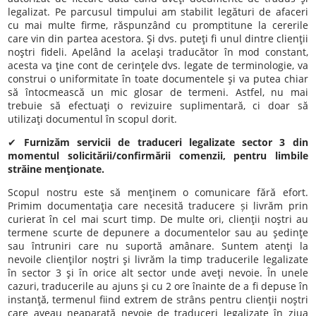
legalizat. Pe parcusul timpului am stabilit legături de afaceri
cu mai multe firme, răspunzând cu promptitune la cererile
care vin din partea acestora. Şi dvs. puteţi fi unul dintre clienţii
noştri fideli. Apelând la acelaşi traducător în mod constant,
acesta va ţine cont de cerinţele dvs. legate de terminologie, va
construi o uniformitate în toate documentele şi va putea chiar
să întocmească un mic glosar de termeni. Astfel, nu mai
trebuie să efectuaţi o revizuire suplimentară, ci doar să
utilizaţi documentul în scopul dorit.
✔
Furnizăm servicii de traduceri legalizate sector 3 din
momentul solicitării/confirmării comenzii, pentru limbile
străine menţionate.
Scopul nostru este să menţinem o comunicare fără efort.
Primim documentaţia care necesită traducere și livrăm prin
curierat în cel mai scurt timp. De multe ori, clienţii noştri au
termene scurte de depunere a documentelor sau au şedinţe
sau întruniri care nu suportă amânare. Suntem atenţi la
nevoile clienţilor noştri şi livrăm la timp traducerile legalizate
în sector 3 şi în orice alt sector unde aveţi nevoie. În unele
cazuri, traducerile au ajuns şi cu 2 ore înainte de a fi depuse în
instanţă, termenul fiind extrem de strâns pentru clienţii noştri
care aveau neaparată nevoie de traduceri legalizate în ziua