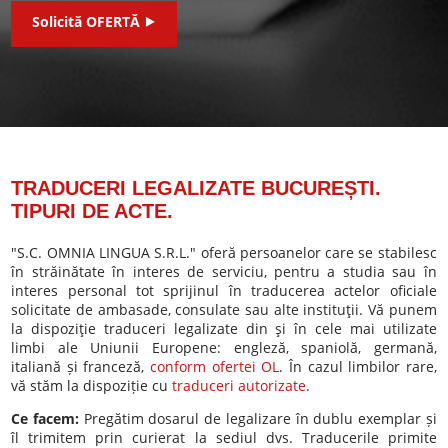
Solicită OFERTĂ ⯈
TRADUCERI LEGALIZATE BUCUREȘTI.
TIPURI DE ACTE.
"S.C. OMNIA LINGUA S.R.L." oferă persoanelor care se stabilesc
în străinătate în interes de serviciu, pentru a studia sau în
interes personal tot sprijinul în traducerea actelor oficiale
solicitate de ambasade, consulate sau alte instituţii. Vă punem
la dispoziţie traduceri legalizate din şi în cele mai utilizate
limbi ale Uniunii Europene: engleză, spaniolă, germană,
italiană și franceză,
conform ofertei OL
. În cazul limbilor rare,
vă stăm la dispoziție cu
traduceri autorizate
.
Ce facem:
Pregătim dosarul de legalizare în dublu exemplar și
îl trimitem prin curierat la sediul dvs. Traducerile primite