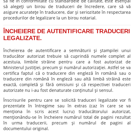
sa fie în conformitate cu standardele de calitate, este esenţial
să alegeţi un birou de traduceri de încredere, care să vă
asigure acurateţe în traducere, dar şi seriozitate în respectarea
procedurilor de legalizare la un birou notarial.
ÎNCHEIERE DE AUTENTIFICARE TRADUCERI
LEGALIZATE.
Încheierea de autentificare a semnăturii şi ştampilei unui
traducător autorizat trebuie să cuprindă numele complet al
acestuia, limbile străine pentru care a fost autorizat de
Ministerul Justiţiei, precum şi numărul autorizaţiei. Astfel se va
certifica faptul că o traducere din engleză în română sau o
traducere din română în engleză sau altă limbă străină este
exactă, completă şi fără omisiuni şi că respectivei traduceri
autorizate nu i-au fost denaturate conţinutul şi sensul.
Înscrisurile pentru care se solicită traduceri legalizate vor fi
prezentate în întregime sau în extras (caz în care se va
menţiona în scris acest lucru) traducătorului autorizat,
menţionându-se în încheiere numărul total de pagini rezultat
în urma traducerii, precum şi numărul de pagini al
documentului original.