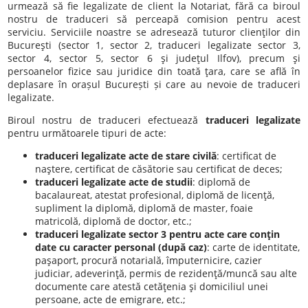
urmează să fie legalizate de client la Notariat, fără ca biroul
nostru de traduceri să perceapă comision pentru acest
serviciu. Serviciile noastre se adresează tuturor clienţilor din
Bucureşti (sector 1, sector 2, traduceri legalizate sector 3,
sector 4, sector 5, sector 6 şi judeţul Ilfov), precum şi
persoanelor fizice sau juridice din toată ţara, care se află în
deplasare în orașul București și care au nevoie de traduceri
legalizate.
Biroul nostru de traduceri efectuează
traduceri legalizate
pentru următoarele tipuri de acte:
traduceri legalizate acte de stare civilă
: certificat de
naştere, certificat de căsătorie sau certificat de deces;
traduceri legalizate acte de studii
: diplomă de
bacalaureat, atestat profesional, diplomă de licenţă,
supliment la diplomă, diplomă de master, foaie
matricolă, diplomă de doctor, etc.;
traduceri legalizate sector 3 pentru acte care conţin
date cu caracter personal (după caz)
: carte de identitate,
paşaport, procură notarială, împuternicire, cazier
judiciar, adeverinţă, permis de rezidenţă/muncă sau alte
documente care atestă cetăţenia şi domiciliul unei
persoane, acte de emigrare, etc.;