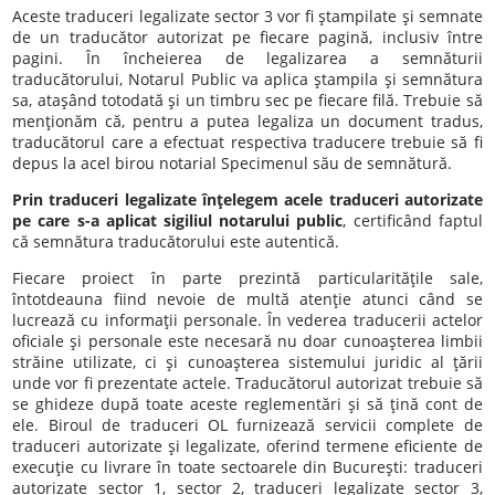
Aceste traduceri legalizate sector 3 vor fi ştampilate şi semnate
de un traducător autorizat pe fiecare pagină, inclusiv între
pagini. În încheierea de legalizarea a semnăturii
traducătorului, Notarul Public va aplica ştampila şi semnătura
sa, ataşând totodată şi un timbru sec pe fiecare filă. Trebuie să
menţionăm că, pentru a putea legaliza un document tradus,
traducătorul care a efectuat respectiva traducere trebuie să fi
depus la acel birou notarial Specimenul său de semnătură.
Prin traduceri legalizate înţelegem acele traduceri autorizate
pe care s-a aplicat sigiliul notarului public
, certificând faptul
că semnătura traducătorului este autentică.
Fiecare proiect în parte prezintă particularităţile sale,
întotdeauna fiind nevoie de multă atenţie atunci când se
lucrează cu informaţii personale. În vederea traducerii actelor
oficiale şi personale este necesară nu doar cunoaşterea limbii
străine utilizate, ci şi cunoaşterea sistemului juridic al ţării
unde vor fi prezentate actele. Traducătorul autorizat trebuie să
se ghideze după toate aceste reglementări şi să ţină cont de
ele. Biroul de traduceri OL furnizează servicii complete de
traduceri autorizate şi legalizate, oferind termene eficiente de
execuţie cu livrare în toate sectoarele din Bucureşti: traduceri
autorizate sector 1, sector 2, traduceri legalizate sector 3,