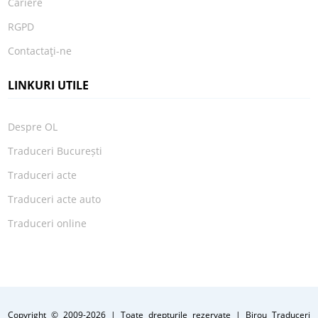
Cariere
RGPD
Contactaţi-ne
LINKURI UTILE
Despre OL
Traduceri București
Traduceri acte
Traduceri acte auto
Traduceri online
Copyright © 2009
-2026 | Toate drepturile rezervate | Birou Traduceri