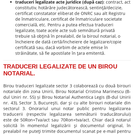
traduceri legalizate acte juridice (după caz)
: contract, act
constitutiv, hotărâre judecătorească, sentinţă/decizie,
certificat constatator eliberat de ONRC sau alt Registru
de înmatriculare, certificat de înmatriculare societate
comercială, etc. Pentru a putea efectua traduceri
legalizate, toate acele acte sub semnătură privată
trebuie să obţină în prealabil, de la biroul notarial, o
încheiere de dată certă/încheiere de legalizare/copie
certificată sau, dacă vorbim de actele emise în
străinătate, să fie apostilate în ţara emitentă.
TRADUCERI LEGALIZATE DE UN BIROU
NOTARIAL.
Birou traduceri legalizate sector 3 colaborează cu două birouri
notariale din zona Unirii, Birou Notarial Cristina Marinescu (B-
dul Uniri nr. 55) și Birou Notarial Authentica Legis (B-dul Unirii
nr. 43), Sector 3, Bucureşti, dar şi cu alte birouri notariale din
sectorul 3. Onorariul unui notar public pentru legalizarea
traducerii (respectiv legalizarea semnăturii traducătorului)
este de 50Ron+Tva/act sau 70Ron+tva/act. Chiar dacă notarul
solicită în momentul legalizării şi documentul original, în
prealabil ne puteţi trimite documentul scanat pe e-mail pentru