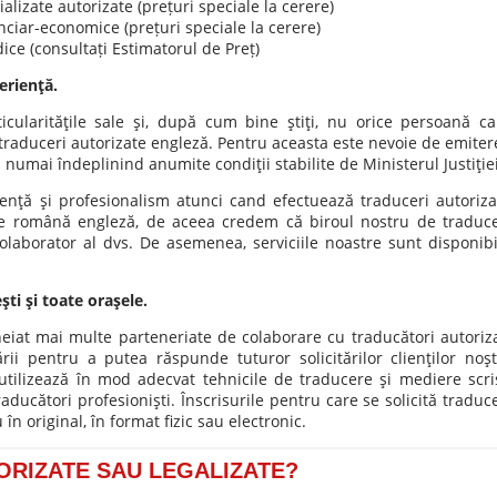
alizate autorizate (prețuri speciale la cerere)
nciar-economice (prețuri speciale la cerere)
ice (consultați Estimatorul de Preț)
erienţă.
ticularităţile sale şi, după cum bine ştiţi, nu orice persoană ca
traduceri autorizate engleză. Pentru aceasta este nevoie de emiter
il numai îndeplinind anumite condiţii stabilite de Ministerul Justiţiei
nţă şi profesionalism atunci cand efectuează traduceri autoriza
te română engleză, de aceea credem că biroul nostru de traduce
colaborator al dvs. De asemenea, serviciile noastre sunt disponibi
ti şi toate oraşele.
heiat mai multe parteneriate de colaborare cu traducători autoriza
rii pentru a putea răspunde tuturor solicitărilor clienţilor noştr
 utilizează în mod adecvat tehnicile de traducere şi mediere scri
aducători profesionişti. Înscrisurile pentru care se solicită traduce
în original, în format fizic sau electronic.
ORIZATE SAU LEGALIZATE?