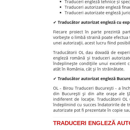
Traduceri engleză tehnice și speci
Traduceri autorizate engleză fina
Traduceri autorizate engleză jurid
✔
Traducător autorizat engleză cu exp
Fiecare proiect în parte prezintă par
vorbeşte o limbă straină poate efectua 
unei autorizaţii, acest lucru fiind posib
Traducătorii OL dau dovadă de experie
engleză română şi traduceri autoriza
îndeplineşte condiţiile unui excelent 
atât în România, cât şi în străinătate.
✔
Traducător autorizat engleză Bucureş
OL - Birou Traduceri Bucureşti - a înc
din Bucureşti şi din alte oraşe ale ţă
indiferent de locaţie. Traducătorii OL
îndeplinind cu succes îndatoririle de tr
autorizate pot fi prezentate în copie sau 
TRADUCERI ENGLEZĂ AUT