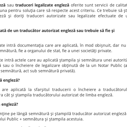
eză
sau
traduceri legalizate engleză
oferite sunt servicii de calita
na pentru soluţia care să respecte acest criteriu. Ce trebuie să şti
ă şi doriţi traduceri autorizate sau legalizate efectuate de 
ată de un traducător autorizat engleză sau trebuie să fie şi
ate intră documentaţia care are aplicată, în mod obişnuit, dar nu 
mnătură, fie a organului de stat, fie a unei societăţi private.
te intră actele care au aplicată ştampila şi semnătura unei autorită
ă sau o încheiere de legalizare obţinută de la un Notar Public (a
de semnătură, act sub semnătură privată).
ă engleză?
are aplicată la sfarşitul traducerii o încheiere a traducătorul
ra cât şi ştampila traducătorului autorizat de limba engleză.
ă engleză?
nţine pe lângă semnătură şi ştampilă traducător autorizat engleză 
ului Public + semnătura şi ştampila acestuia.