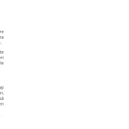
re
ea
.
te
ri
le
ţi
i,
să
ri