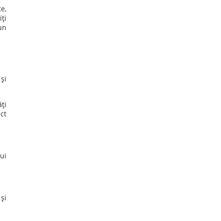
te,
ţi
un
şi
ţi
ct
ui
şi