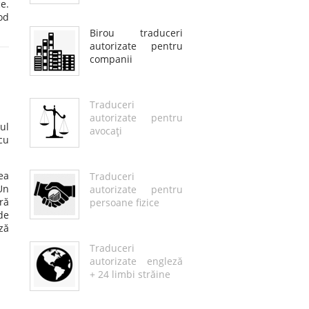
e.
od
Birou traduceri
autorizate pentru
companii
Traduceri
autorizate pentru
ul
avocaţi
cu
ea
Traduceri
Un
autorizate pentru
ră
persoane fizice
de
ză
Traduceri
autorizate engleză
+ 24 limbi străine