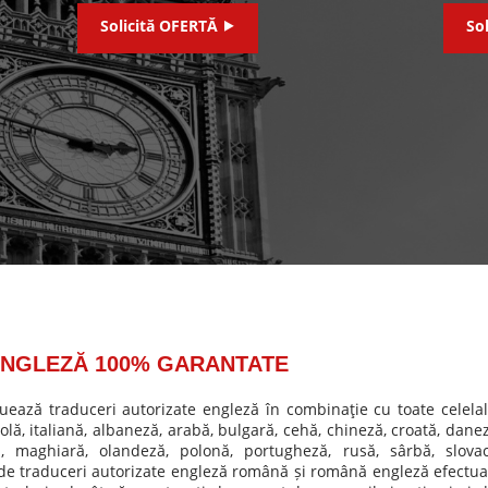
Solicită OFERTĂ ⯈
So
ENGLEZĂ 100% GARANTATE
uează traduceri autorizate engleză în combinaţie cu toate celelal
lă, italiană, albaneză, arabă, bulgară, cehă, chineză, croată, danez
ă, maghiară, olandeză, polonă, portugheză, rusă, sârbă, slovac
a de traduceri autorizate engleză română și română engleză efectua