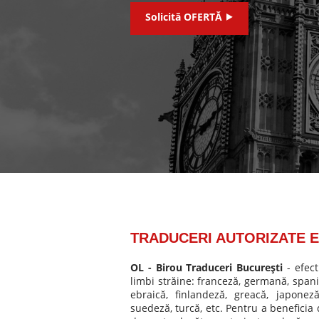
Solicită OFERTĂ ⯈
TRADUCERI AUTORIZATE 
OL - Birou Traduceri Bucureşti
- efect
limbi străine: franceză, germană, spanio
ebraică, finlandeză, greacă, japonez
suedeză, turcă, etc. Pentru a benefici