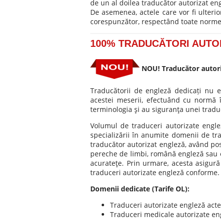
de un al doilea traducător autorizat en
De asemenea, actele care vor fi ulterio
corespunzător, respectând toate normel
100% TRADUCĂTORI AUTO
NOU! Traducător autoriz
Traducătorii de engleză dedicați nu ef
acestei meserii, efectuând cu normă î
terminologia şi au siguranţa unei traduc
Volumul de traduceri autorizate englez
specializării în anumite domenii de t
traducător autorizat engleză, având pos
pereche de limbi, română engleză sau e
acurateţe. Prin urmare, acesta asigură
traduceri autorizate engleză conforme.
Domenii dedicate (Tarife OL):
Traduceri autorizate engleză acte 
Traduceri medicale autorizate eng