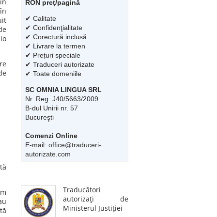
in
RON preţ/pagină
în
✔ Calitate
it
✔ Confidenţialitate
de
✔ Corectură inclusă
io
✔ Livrare la termen
✔ Prețuri speciale
re
✔ Traduceri autorizate
de
✔ Toate domeniile
SC OMNIA LINGUA SRL
Nr. Reg. J40/5663/2009
B-dul Unirii nr. 57
Bucureşti
Comenzi Online
E-mail:
office@traduceri-
autorizate.com
tă
Traducători
em
autorizaţi de
au
Ministerul Justiţiei
ată