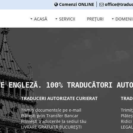
Comenzi ONLINE
office@traduc
ACASĂ
SERVICII
PREŢURI
DOMENI
TE ENGLEZĂ. 100% TRADUCĂTORI AUT
TRADUCERI AUTORIZATE CURIERAT
TRAD
Trimiţi documentele pe e-mail
Trimi
Plătești prin Transfer Bancar
Plăteș
Primești traducerile la sediul tău
Ridici
LIVRARE GRATUITĂ BUCUREŞTI
LEGAL