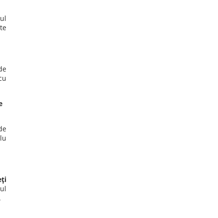
ul
te
de
cu
e
de
lu
ţi
lul
.