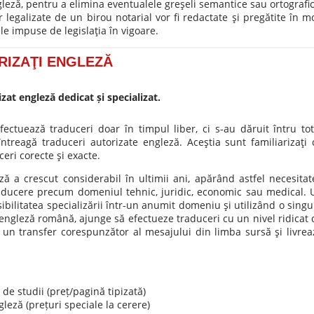
gleză, pentru a elimina eventualele greşeli semantice sau ortografic
r legalizate de un birou notarial vor fi redactate şi pregătite în m
e impuse de legislaţia în vigoare.
RIZAŢI ENGLEZĂ
at engleză dedicat și specializat.
ectuează traduceri doar în timpul liber, ci s-au dăruit întru tot
ntreagă traduceri autorizate engleză. Aceştia sunt familiarizaţi 
eri corecte şi exacte.
ă a crescut considerabil în ultimii ani, apărând astfel necesitat
raducere precum domeniul tehnic, juridic, economic sau medical. 
ibilitatea specializării într-un anumit domeniu şi utilizând o singu
ngleză română, ajunge să efectueze traduceri cu un nivel ridicat 
 un transfer corespunzător al mesajului din limba sursă şi livrea
de studii (preț/pagină tipizată)
leză (prețuri speciale la cerere)