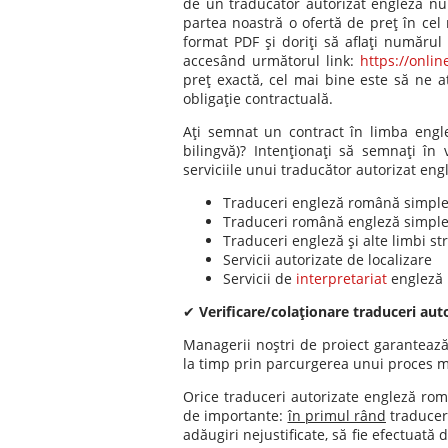
de un traducător autorizat engleză nu
partea noastră o ofertă de preţ în cel
format PDF şi doriţi să aflaţi numărul 
accesând următorul link:
https://onli
preţ exactă, cel mai bine este să ne at
obligaţie contractuală.
Aţi semnat un contract în limba engle
bilingvă)? Intenţionaţi să semnaţi în
serviciile unui traducător autorizat en
Traduceri engleză română simple 
Traduceri română engleză simple 
Traduceri engleză şi alte limbi st
Servicii autorizate de localizare
Servicii de
interpretariat
engleză 
✔
Verificare/colaţionare traduceri auto
Managerii noştri de proiect garantează
la timp prin parcurgerea unui proces mi
Orice traduceri autorizate engleză ro
de importante:
în primul rând
traducere
adăugiri nejustificate, să fie efectuată