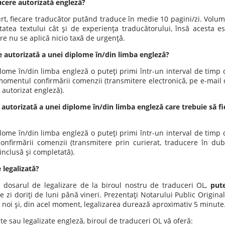
ucere autorizată engleză?
urt, fiecare traducător putând traduce în medie 10 pagini/zi. Volum
tatea textului cât şi de experienţa traducătorului, însă acesta es
e nu se aplică nicio taxă de urgenţă.
e autorizată a unei diplome în/din limba engleză?
lome în/din limba engleză o puteţi primi într-un interval de timp 
 momentul confirmării comenzii (transmitere electronică, pe e-mail 
autorizat engleză).
 autorizată a unei diplome în/din limba engleză care trebuie să fi
lome în/din limba engleză o puteţi primi într-un interval de timp 
onfirmării comenzii (transmitere prin curierat, traducere în dub
inclusă şi completată).
 legalizată?
 dosarul de legalizare de la biroul nostru de traduceri OL,
pute
ice zi doriţi de luni până vineri. Prezentaţi Notarului Public Origina
noi şi, din acel moment, legalizarea durează aproximativ 5 minute
ate sau legalizate engleză, biroul de traduceri OL vă oferă: