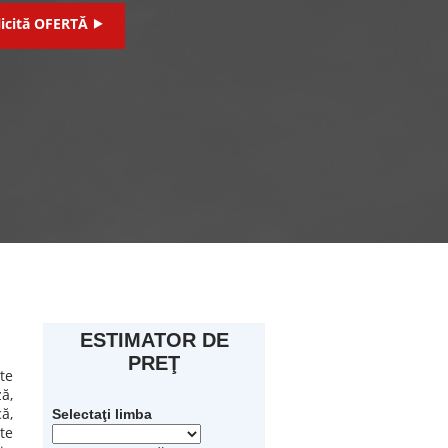
licită OFERTĂ ⯈
ESTIMATOR DE
PREŢ
te
ă,
ă,
Selectaţi limba
te