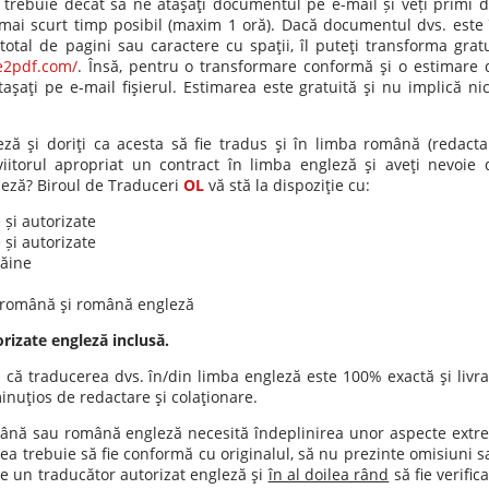
 trebuie decât să ne ataşaţi documentul pe e-mail și veți primi d
 mai scurt timp posibil (maxim 1 oră). Dacă documentul dvs. este 
total de pagini sau caractere cu spaţii, îl puteţi transforma gratu
ne2pdf.com/
. Însă, pentru o transformare conformă şi o estimare 
aşaţi pe e-mail fişierul. Estimarea este gratuită şi nu implică nic
ză şi doriţi ca acesta să fie tradus şi în limba română (redacta
 viitorul apropriat un contract în limba engleză şi aveţi nevoie 
gleză? Biroul de Traduceri
OL
vă stă la dispoziţie cu:
și autorizate
și autorizate
răine
română şi română engleză
rizate engleză inclusă.
 că traducerea dvs. în/din limba engleză este 100% exactă şi livra
nuţios de redactare şi colaţionare.
mână sau română engleză necesită îndeplinirea unor aspecte extr
a trebuie să fie conformă cu originalul, să nu prezinte omisiuni s
 de un traducător autorizat engleză şi
în al doilea rând
să fie verific