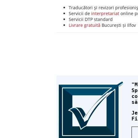
Traducători şi revizori profesioni
Servicii de
interpretariat
online p
Servicii DTP standard
Livrare gratuită
București și Ilfov
M
Sp
co
să
J
Fi