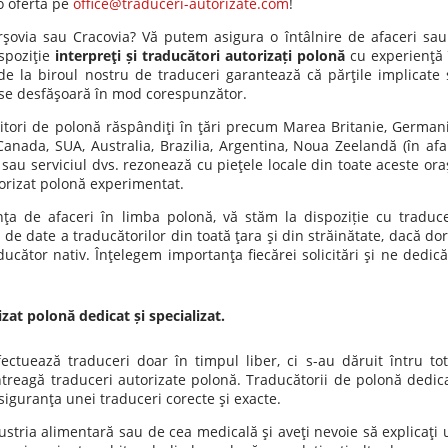
o ofertă pe
office@traduceri-autorizate.com
!
arşovia sau Cracovia? Vă putem asigura o întâlnire de afaceri sau
spoziţie
interpreţi și traducători autorizați polonă
cu experienţă 
i de la biroul nostru de traduceri garantează că părţile implicate 
e se desfăşoară în mod corespunzător.
itori de polonă răspândiţi în ţări precum Marea Britanie, Germani
 Canada, SUA, Australia, Brazilia, Argentina, Noua Zeelandă (în afa
 sau serviciul dvs. rezonează cu pieţele locale din toate aceste ora
torizat polonă experimentat.
ţa de afaceri în limba polonă, vă stăm la dispoziție cu traduce
e date a traducătorilor din toată ţara şi din străinătate, dacă dori
aducător nativ. Înţelegem importanţa fiecărei solicitări şi ne dedic
at polonă dedicat și specializat.
ectuează traduceri doar în timpul liber, ci s-au dăruit întru tot
treagă traduceri autorizate polonă. Traducătorii de polonă dedica
 siguranţa unei traduceri corecte şi exacte.
ustria alimentară sau de cea medicală şi aveţi nevoie să explicaţi 