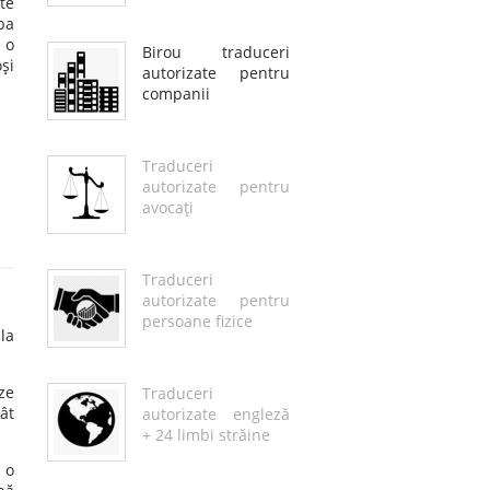
te
ba
 o
Birou traduceri
şi
autorizate pentru
companii
Traduceri
autorizate pentru
avocaţi
Traduceri
autorizate pentru
persoane fizice
la
ze
Traduceri
ât
autorizate engleză
+ 24 limbi străine
 o