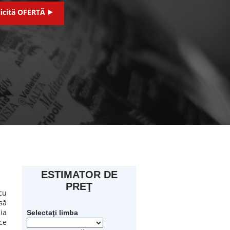
licită OFERTĂ ⯈
ESTIMATOR DE
PREŢ
cu
să
ia
Selectaţi limba
ce