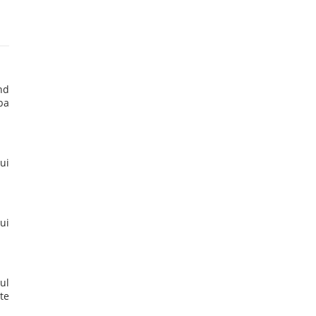
nd
ba
ui
ui
ul
te