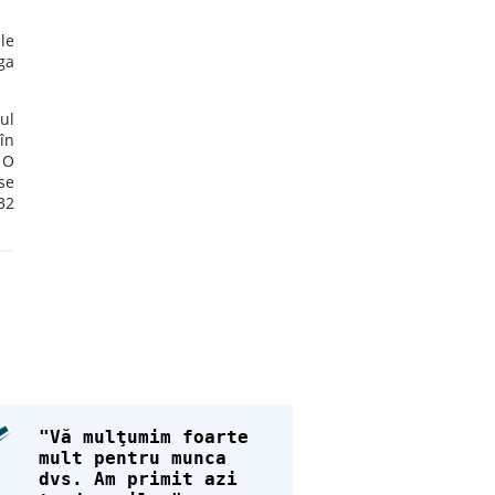
le
ga
ul
în
 O
se
32
Vă mulţumim foarte
mult pentru munca
dvs. Am primit azi