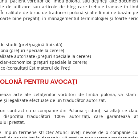
 unui pacient vorbitor de limba polonă, sau deţineţi alte documen
le de utilizare sau articole de blog care trebuie traduse în lim
În calitate de birou de traduceri polonă şi alte limbi ne bazăm pe
foarte bine pregătiţi în managementul terminologiei şi foarte serio
e studii (preț/pagină tipizată)
onă (prețuri speciale la cerere)
lizate autorizate (prețuri speciale la cerere)
ciar-economice (prețuri speciale la cerere)
ce (consultați Estimatorul de Preț)
POLONĂ PENTRU AVOCAŢI
ează acte ale cetăţenilor vorbitori de limba polonă, vă stăm 
e şi legalizate efectuate de un traducător autorizat.
un contract cu o companie din Polonia şi doriţi să aflaţi ce clau
dispoziția traducători 100% autorizați, care garantează at
iului prestat.
are impun termene stricte? Atunci aveţi nevoie de o companie cu