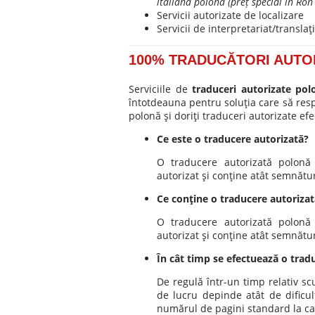
italiană polonă (preț special în Ron
Servicii autorizate de localizare
Servicii de interpretariat/transl
100% TRADUCĂTORI AUTOR
Serviciile de
traduceri autorizate pol
întotdeauna pentru soluţia care să resp
polonă şi doriţi traduceri autorizate ef
Ce este o traducere autorizată?
O traducere autorizată polonă a
autorizat şi conţine atât semnătu
Ce conţine o traducere autoriza
O traducere autorizată polonă a
autorizat şi conţine atât semnătu
În cât timp se efectuează o trad
De regulă într-un timp relativ sc
de lucru depinde atât de dificul
numărul de pagini standard la car