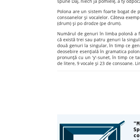
spune Daj, niech ja pomielę, a ty odpoc
Polona are un sistem foarte bogat de pr
consoanelor şi vocalelor. Câteva exempl
(drum) şi po drodze (pe drum).
Numărul de genuri în limba polonă a fo
că există trei sau patru genuri la singu
două genuri la singular, în timp ce gen
deosebire esenţială în gramatica polon
pronunţă cu un 'y'-sunet, în timp ce ta
de litere, 9 vocale şi 23 de consoane. L
M
Sp
co