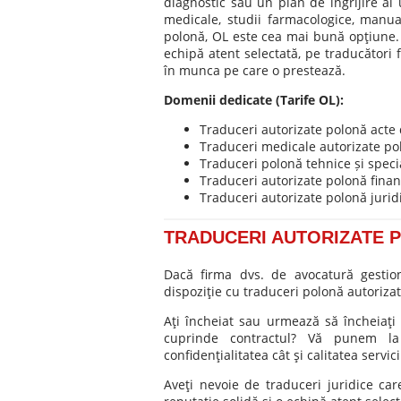
diagnostic sau un plan de îngrijire al
medicale, studii farmacologice, manua
polonă, OL este cea mai bună opţiune. 
echipă atent selectată, pe traducători 
în munca pe care o prestează.
Domenii dedicate (Tarife OL):
Traduceri autorizate polonă acte d
Traduceri medicale autorizate pol
Traduceri polonă tehnice și specia
Traduceri autorizate polonă finan
Traduceri autorizate polonă juridi
TRADUCERI AUTORIZATE 
Dacă firma dvs. de avocatură gestion
dispoziţie cu traduceri polonă autorizat
Aţi încheiat sau urmează să încheiaţi 
cuprinde contractul? Vă punem la 
confidenţialitatea cât şi calitatea servic
Aveţi nevoie de traduceri juridice c