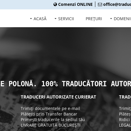
Comenzi ONLINE
office@traduc
ACASĂ
SERVICII
PREŢURI
DOMENI
TE POLONĂ. 100% TRADUCĂTORI AUTO
TRADUCERI AUTORIZATE CURIERAT
TRAD
Trimiţi documentele pe e-mail
Trimi
Plătești prin Transfer Bancar
Plăteș
Primești traducerile la sediul tău
Ridici
LIVRARE GRATUITĂ BUCUREŞTI
LEGAL