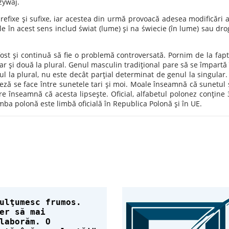
zywaj.
efixe şi sufixe, iar acestea din urmă provoacă adesea modificări a
e în acest sens includ świat (lume) şi na świecie (în lume) sau dro
st şi continuă să fie o problemă controversată. Pornim de la fapt
lar şi două la plural. Genul masculin tradiţional pare să se împartă 
ul la plural, nu este decât parţial determinat de genul la singular.
eză se face între sunetele tari şi moi. Moale înseamnă că sunetul 
re înseamnă că acesta lipseşte. Oficial, alfabetul polonez conţine 
imba polonă este limbă oficială în Republica Polonă şi în UE.
ulţumesc frumos.
er să mai
laborăm. O