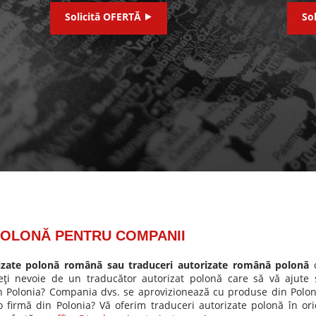
Solicită OFERTĂ ⯈
So
POLONĂ PENTRU COMPANII
rizate polonă română sau traduceri autorizate română polonă
veţi nevoie de un traducător autorizat polonă care să vă ajute 
in Polonia? Compania dvs. se aprovizionează cu produse din Polon
 o firmă din Polonia? Vă oferim traduceri autorizate polonă în ori