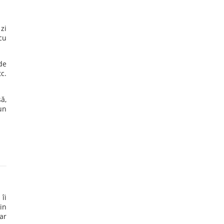
zi
cu
de
c.
ă,
un
îi
in
ar