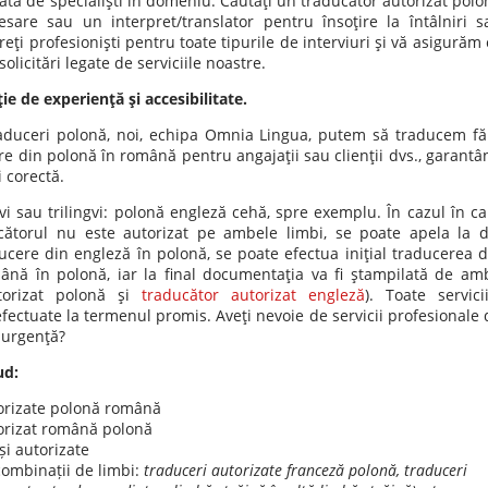
tată de specialişti în domeniu. Căutaţi un traducator autorizat polo
are sau un interpret/translator pentru însoţire la întâlniri s
eţi profesionişti pentru toate tipurile de interviuri şi vă asigurăm 
licitări legate de serviciile noastre.
e de experienţă şi accesibilitate.
raduceri polonă, noi, echipa Omnia Lingua, putem să traducem fă
e din polonă în română pentru angajaţii sau clienţii dvs., garantâ
 corectă.
gvi sau trilingvi: polonă engleză cehă, spre exemplu. În cazul în ca
ucătorul nu este autorizat pe ambele limbi, se poate apela la d
cere din engleză în polonă, se poate efectua iniţial traducerea d
ână în polonă, iar la final documentaţia va fi ştampilată de amb
utorizat polonă şi
traducător autorizat engleză
). Toate servicii
fectuate la termenul promis. Aveţi nevoie de servicii profesionale 
e urgenţă?
ud:
torizate polonă română
torizat română polonă
și autorizate
combinații de limbi:
traduceri autorizate franceză polonă, traduceri