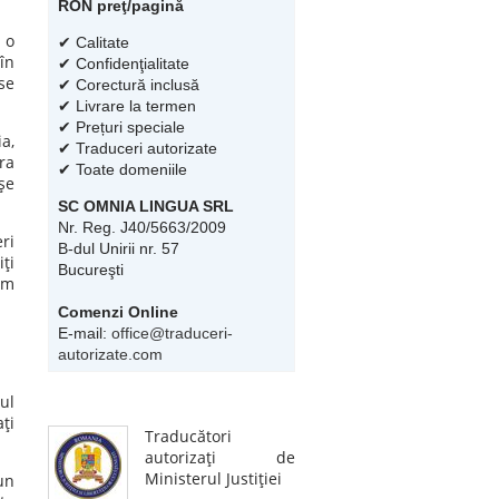
RON preţ/pagină
 o
✔ Calitate
în
✔ Confidenţialitate
se
✔ Corectură inclusă
✔ Livrare la termen
✔ Prețuri speciale
a,
✔ Traduceri autorizate
ra
✔ Toate domeniile
şe
SC OMNIA LINGUA SRL
Nr. Reg. J40/5663/2009
ri
B-dul Unirii nr. 57
ţi
Bucureşti
ăm
Comenzi Online
E-mail:
office@traduceri-
autorizate.com
ul
ţi
Traducători
autorizaţi de
Ministerul Justiţiei
un