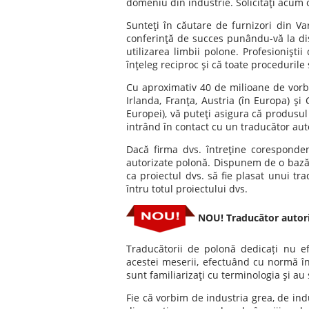
domeniu din industrie. Solicitaţi acum 
Sunteţi în căutare de furnizori din V
conferinţă de succes punându-vă la di
utilizarea limbii polone. Profesionişti
înţeleg reciproc şi că toate proceduril
Cu aproximativ 40 de milioane de vorb
Irlanda, Franţa, Austria (în Europa) şi
Europei), vă puteţi asigura că produsul
intrând în contact cu un traducător au
Dacă firma dvs. întreţine coresponden
autorizate polonă. Dispunem de o bază d
ca proiectul dvs. să fie plasat unui tr
întru totul proiectului dvs.
NOU! Traducător autoriz
Traducătorii de polonă dedicați nu ef
acestei meserii, efectuând cu normă în
sunt familiarizaţi cu terminologia şi au
Fie că vorbim de industria grea, de ind