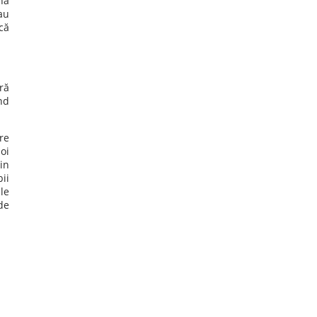
nă
au
că
ră
nd
re
oi
in
ii
le
de