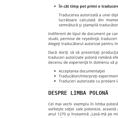
În cât timp pot primi o traducer
Traducerea autorizată a unei dipl
lucrătoare calculată din momen
semnătură şi ştampilă traducător a
Indiferent de tipul de document pe care
studii, permise de reşedinţă, traduceri
Alegeţi traducătorul autorizat pentru li
Dacă doriţi să vă prezentaţi producţi
traduceri autorizate polonă română ef
deceniu de experienţă în domeniu vă 
Acceptarea documentaţiei
Traducători/Interpreţi experiment
Traduceri autorizate cu predare l
DESPRE LIMBA POLONĂ
Cel mai vechi exemplu în limba polonă 
vorbeşte soţiei sale poloneze, această p
anul 1270 şi înseamnă „Lasă-mă pe min