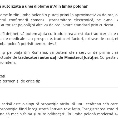
e autorizată a unei diplome în/din limba polonă?
ome în/din limba polonă o puteţi primi în aproximativ 24 de ore, o 
tul confirmării comenzii (transmitere electronică, pe e-mail 
utorizat polonă) și alte 24 de ore livrare standard prin curierat.
 îl deţineţi vă putem ajuta cu traducerea acestuia: traduceri acte 
 acte medicale sau prospecte, traduceri facturi, extrase de cont, et
mba polonă potrivit pentru dvs.!
a şi pe piaţa din România, vă putem oferi servicii de primă clas
ectuate de
traducători autorizaţi de Ministerul Justiţiei
. Cu peste 
promitem:
aţi
a termen şi de orice tip
scrisă este o singură propoziţie atribuită unui cetăţean ceh care 
ropoziţie fiind înregistrată într-un text latin. Înregistrarea este d
e să macin făina şi tu te odihneşti”. În limba polonă modernă s-