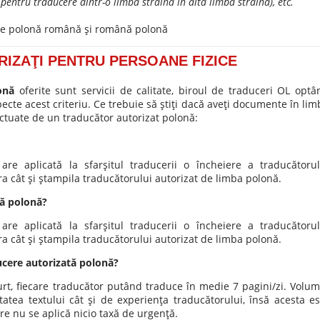
 pentru traducere dintr-o limbă străină în altă limbă străină), etc.
aţie polonă română şi română polonă
IZAŢI PENTRU PERSOANE FIZICE
onă
oferite sunt servicii de calitate, biroul de traduceri OL optâ
ecte acest criteriu. Ce trebuie să ştiţi dacă aveţi documente în lim
ectuate de un traducător autorizat polonă:
re aplicată la sfarşitul traducerii o încheiere a traducătorul
ra cât şi ştampila traducătorului autorizat de limba polonă.
tă polonă?
re aplicată la sfarşitul traducerii o încheiere a traducătorul
ra cât şi ştampila traducătorului autorizat de limba polonă.
ucere autorizată polonă?
urt, fiecare traducător putând traduce în medie 7 pagini/zi. Volum
tatea textului cât şi de experienţa traducătorului, însă acesta es
e nu se aplică nicio taxă de urgenţă.