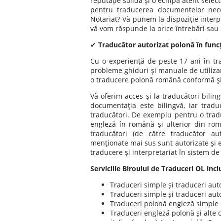
reputaţie solidă şi o echipă atent selec
pentru traducerea documentelor neces
Notariat? Vă punem la dispoziţie interpr
vă vom răspunde la orice întrebări sau so
✔
Traducător autorizat polonă în funcţi
Cu o experienţă de peste 17 ani în t
probleme ghiduri şi manuale de utilizar
o traducere polonă română conformă şi
Vă oferim acces şi la traducători bilin
documentaţia este bilingvă, iar trad
traducători. De exemplu pentru o tradu
engleză în română şi ulterior din rom
traducători (de către traducător a
menţionate mai sus sunt autorizate şi e
traducere şi interpretariat în sistem d
Serviciile Biroului de Traduceri OL incl
Traduceri simple și traduceri au
Traduceri simple și traduceri au
Traduceri polonă engleză simple 
Traduceri engleză polonă şi alte 