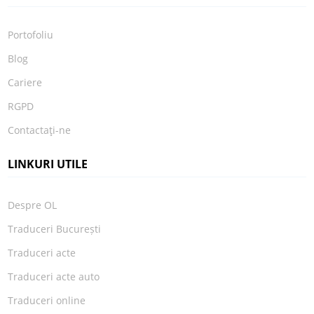
Portofoliu
Blog
Cariere
RGPD
Contactaţi-ne
LINKURI UTILE
Despre OL
Traduceri București
Traduceri acte
Traduceri acte auto
Traduceri online