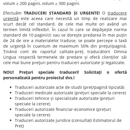
volum ≥ 200 pagini, volum ≥ 300 pagini.
Efectuăm
TRADUCERI STANDARD ȘI URGENTE!
O
traducere
urgentă
este aceea care necesită un timp de realizare mai
scurt decât cel standard, de cele mai multe ori având un
termen limită inflexibil. În cazul în care se depăşeşte norma
standard de 10 pagini/zi sau se doreşte predarea în mai puţin
de 24 de ore a materialelor traduse, se poate percepe o taxă
de urgenţă în cuantum de maximum 50% din preţul/pagină.
Ținând cont de raportul calitate-preț, traducătorii Omnia
Lingua respectă termenele de predare şi oferă clienţilor săi
cele mai bune preţuri pentru traduceri autorizate şi legalizate.
NOU! Preţuri speciale traduceri! Solicitaţi o ofertă
personalizată pentru proiectul dvs.!
Traduceri autorizate acte de studii (preț/pagină tipizată)
Traduceri medicale autorizate (prețuri speciale la cerere)
Traduceri tehnice și specializate autorizate (prețuri
speciale la cerere)
Traduceri autorizate financiar-economice (prețuri
speciale la cerere)
Traduceri autorizate juridice (consultați Estimatorul de
Preț)