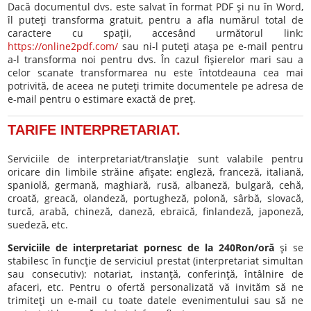
Dacă documentul dvs. este salvat în format PDF şi nu în Word,
îl puteţi transforma gratuit, pentru a afla numărul total de
caractere cu spaţii, accesând următorul link:
https://online2pdf.com/
sau ni-l puteţi ataşa pe e-mail pentru
a-l transforma noi pentru dvs. În cazul fişierelor mari sau a
celor scanate transformarea nu este întotdeauna cea mai
potrivită, de aceea ne puteţi trimite documentele pe adresa de
e-mail pentru o estimare exactă de preţ.
TARIFE INTERPRETARIAT.
Serviciile de interpretariat/translaţie sunt valabile pentru
oricare din limbile străine afişate: engleză, franceză, italiană,
spaniolă, germană, maghiară, rusă, albaneză, bulgară, cehă,
croată, greacă, olandeză, portugheză, polonă, sârbă, slovacă,
turcă, arabă, chineză, daneză, ebraică, finlandeză, japoneză,
suedeză, etc.
Serviciile de interpretariat pornesc de la 240Ron/oră
şi se
stabilesc în funcţie de serviciul prestat (interpretariat simultan
sau consecutiv): notariat, instanţă, conferinţă, întâlnire de
afaceri, etc. Pentru o ofertă personalizată vă invităm să ne
trimiteţi un e-mail cu toate datele evenimentului sau să ne