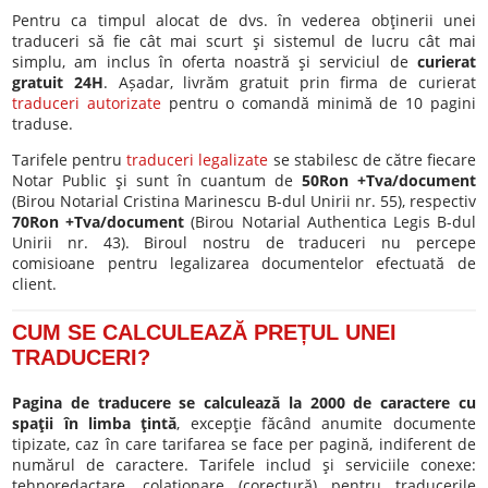
Pentru ca timpul alocat de dvs. în vederea obţinerii unei
traduceri să fie cât mai scurt şi sistemul de lucru cât mai
simplu, am inclus în oferta noastră şi serviciul de
curierat
gratuit 24H
. Așadar, livrăm gratuit prin firma de curierat
traduceri autorizate
pentru o comandă minimă de 10 pagini
traduse.
Tarifele pentru
traduceri legalizate
se stabilesc de către fiecare
Notar Public şi sunt în cuantum de
50Ron +Tva/document
(Birou Notarial Cristina Marinescu B-dul Unirii nr. 55), respectiv
70Ron +Tva/document
(Birou Notarial Authentica Legis B-dul
Unirii nr. 43). Biroul nostru de traduceri nu percepe
comisioane pentru legalizarea documentelor efectuată de
client.
CUM SE CALCULEAZĂ PREȚUL UNEI
TRADUCERI?
Pagina de traducere se calculează la 2000 de caractere cu
spaţii în limba ţintă
, excepţie făcând anumite documente
tipizate, caz în care tarifarea se face per pagină, indiferent de
numărul de caractere. Tarifele includ şi serviciile conexe:
tehnoredactare, colaţionare (corectură) pentru traducerile