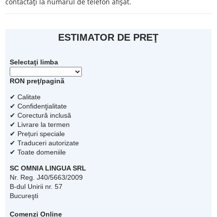
contactaţi la numărul de telefon afişat.
ESTIMATOR DE PREŢ
Selectaţi limba
RON preţ/pagină
✔ Calitate
✔ Confidenţialitate
✔ Corectură inclusă
✔ Livrare la termen
✔ Prețuri speciale
✔ Traduceri autorizate
✔ Toate domeniile
SC OMNIA LINGUA SRL
Nr. Reg. J40/5663/2009
B-dul Unirii nr. 57
Bucureşti
Comenzi Online