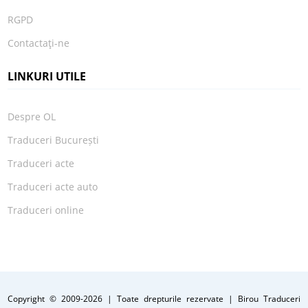
RGPD
Contactaţi-ne
LINKURI UTILE
Despre OL
Traduceri București
Traduceri acte
Traduceri acte auto
Traduceri online
Copyright © 2009
-2026 | Toate drepturile rezervate | Birou Traduceri