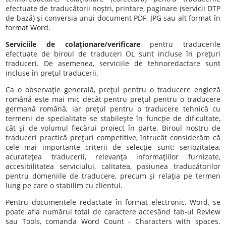
efectuate de traducătorii noştri, printare, paginare (servicii DTP
de bază) şi conversia unui document PDF, JPG sau alt format în
format Word.
Serviciile de colaţionare/verificare
pentru traducerile
efectuate de biroul de traduceri OL sunt incluse în preţuri
traduceri. De asemenea, serviciile de tehnoredactare sunt
incluse în preţul traducerii.
Ca o observaţie generală, preţul pentru o traducere engleză
română este mai mic decât pentru preţul pentru o traducere
germană română, iar preţul pentru o traducere tehnică cu
termeni de specialitate se stabileşte în funcţie de dificultate,
cât şi de volumul fiecărui proiect în parte. Biroul nostru de
traduceri practică preţuri competitive, întrucât considerăm că
cele mai importante criterii de selecţie sunt: seriozitatea,
acurateţea traducerii, relevanţa informaţiilor furnizate,
accesibilitatea serviciului, calitatea, pasiunea traducătorilor
pentru domeniile de traducere, precum şi relaţia pe termen
lung pe care o stabilim cu clientul.
Pentru documentele redactate în format electronic, Word, se
poate afla numărul total de caractere accesând tab-ul Review
sau Tools, comanda Word Count - Characters with spaces.