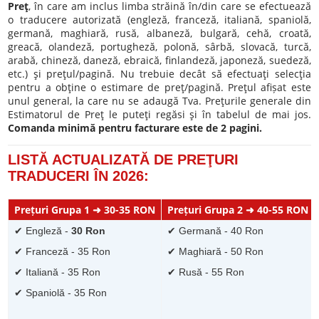
Preţ
, în care am inclus limba străină în/din care se efectuează
o traducere autorizată (engleză, franceză, italiană, spaniolă,
germană, maghiară, rusă, albaneză, bulgară, cehă, croată,
greacă, olandeză, portugheză, polonă, sârbă, slovacă, turcă,
arabă, chineză, daneză, ebraică, finlandeză, japoneză, suedeză,
etc.) şi preţul/pagină. Nu trebuie decât să efectuaţi selecţia
pentru a obţine o estimare de preţ/pagină. Preţul afișat este
unul general, la care nu se adaugă Tva. Preţurile generale din
Estimatorul de Preţ le puteţi regăsi şi în tabelul de mai jos.
Comanda minimă pentru facturare este de 2 pagini.
LISTĂ ACTUALIZATĂ DE PREŢURI
TRADUCERI ÎN 2026:
Prețuri Grupa 1 ➜ 30-35 RON
Prețuri Grupa 2 ➜ 40-55 RON
✔ Engleză -
30 Ron
✔ Germană - 40 Ron
✔ Franceză - 35 Ron
✔ Maghiară - 50 Ron
✔ Italiană - 35 Ron
✔ Rusă - 55 Ron
✔ Spaniolă - 35 Ron